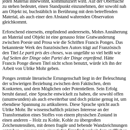
jeden Material innewohnt, kommuniziert wird. Auf der Oberfläche
zu stehen bedeutet, einen Standpunkt einzunehmen, der sowohl nah
am Objekt ist, buchstäblich in Berührung mit dem betreffenden
Material, als auch einer den Abstand wahrenden Observation
gleichkommt.
Erforschend einerseits, empfindend andererseits, Mohrs Annäherung
an Material und Objekt ist eine genauso feine Gratwanderung
zwischen Poesie und Prosa wie die Schriften Francis Ponges. Das
bekannteste Werk des französischen Autors trägt auf Französisch
den Titel
Le parti pris des choses
, was ungefähr so viel heißt wie
Auf Seiten der Dinge
oder
Partei der Dinge ergreifend
. Hätte
Francis Ponge diesen Titel nicht schon benutzt, würde ich ihn der
Arbeit von Ulrike Mohr geben.
Ponges zentrale literarische Errungenschaft liegt in der Beleuchtung
der schwierigen Beziehung zwischen dem Faktischen, dem
Konkreten, und dem Möglichen oder Potentiellem. Sein Erfolg
beruht darauf, eine Sprache entwickelt zu haben, die sowohl offen
(unumwunden) als auch erweiterbar und doch präzise genug ist, um
ebendiese Spannung zu artikulieren. Diese Sprache spricht auch
Ulrike Mohr. Ihr wissenschaftlich präzises Interesse an der
Transformation eines Stoffes von einem physischen Zustand in
einen anderen – Holz zu Kohle, Kohle zu übergroßen
Zeichenutensilien, mit denen fragile und bebende Wandzeichnungen