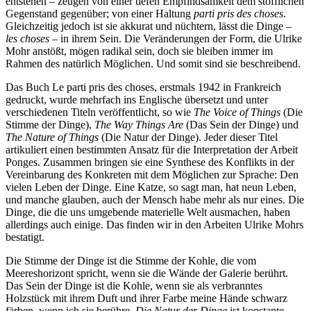
entstehen – zeugen von einer tiefen Empfindsamkeit dem stofflichen
Gegenstand gegenüber; von einer Haltung
parti pris des choses
.
Gleichzeitig jedoch ist sie akkurat und nüchtern, lässt die Dinge –
les choses
– in ihrem Sein. Die Veränderungen der Form, die Ulrike
Mohr anstößt, mögen radikal sein, doch sie bleiben immer im
Rahmen des natürlich Möglichen. Und somit sind sie beschreibend.
Das Buch Le parti pris des choses, erstmals 1942 in Frankreich
gedruckt, wurde mehrfach ins Englische übersetzt und unter
verschiedenen Titeln veröffentlicht, so wie
The Voice of Things
(Die
Stimme der Dinge),
The Way Things Are
(Das Sein der Dinge) und
The Nature of Things
(Die Natur der Dinge). Jeder dieser Titel
artikuliert einen bestimmten Ansatz für die Interpretation der Arbeit
Ponges. Zusammen bringen sie eine Synthese des Konflikts in der
Vereinbarung des Konkreten mit dem Möglichen zur Sprache: Den
vielen Leben der Dinge. Eine Katze, so sagt man, hat neun Leben,
und manche glauben, auch der Mensch habe mehr als nur eines. Die
Dinge, die die uns umgebende materielle Welt ausmachen, haben
allerdings auch einige. Das finden wir in den Arbeiten Ulrike Mohrs
bestatigt.
Die Stimme der Dinge ist die Stimme der Kohle, die vom
Meereshorizont spricht, wenn sie die Wände der Galerie berührt.
Das Sein der Dinge ist die Kohle, wenn sie als verbranntes
Holzstück mit ihrem Duft und ihrer Farbe meine Hände schwarz
färben, wenn ich sie berühre.
Die Natur der Dinge
ist konstante