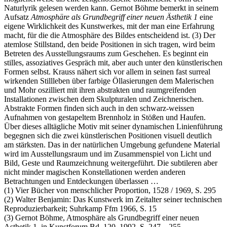
Naturlyrik gelesen werden kann. Gernot Böhme bemerkt in seinem
Aufsatz
Atmosphäre als Grundbegriff einer neuen Ästhetik 1
eine
eigene Wirklichkeit des Kunstwerkes, mit der man eine Erfahrung
macht, für die die Atmosphäre des Bildes entscheidend ist. (3) Der
atemlose Stillstand, den beide Positionen in sich tragen, wird beim
Betreten des Ausstellungsraums zum Geschehen. Es beginnt ein
stilles, assoziatives Gespräch mit, aber auch unter den künstlerischen
Formen selbst. Krauss nähert sich vor allem in seinen fast surreal
wirkenden Stillleben über farbige Öllasierungen dem Malerischen
und Mohr oszilliert mit ihren abstrakten und raumgreifenden
Installationen zwischen dem Skulpturalen und Zeichnerischen.
Abstrakte Formen finden sich auch in den schwarz-weissen
Aufnahmen von gestapeltem Brennholz in Stößen und Haufen.
Über dieses alltägliche Motiv mit seiner dynamischen Linienführung
begegnen sich die zwei künstlerischen Positionen visuell deutlich
am stärksten. Das in der natürlichen Umgebung gefundene Material
wird im Ausstellungsraum und im Zusammenspiel von Licht und
Bild, Geste und Raumzeichnung weitergeführt. Die subtileren aber
nicht minder magischen Konstellationen werden anderen
Betrachtungen und Entdeckungen überlassen …
(1) Vier Bücher von menschlicher Proportion, 1528 / 1969, S. 295
(2) Walter Benjamin: Das Kunstwerk im Zeitalter seiner technischen
Reproduzierbarkeit; Suhrkamp Ffm 1966, S. 15
(3) Gernot Böhme, Atmosphäre als Grundbegriff einer neuen
Asthetik 1, in Kunstforum Bd. 120, 1992, S. 247 – 255