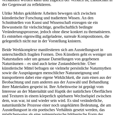
der Gegenwart zu reflektieren.
Ulrike Mohrs geköhlerte Arbeiten bewegen sich zwischen
künstlerischer Forschung und tradiertem Wissen. An den
Schnittstellen von Kunst und Wissenschaft erzeugen sie ein
Bewusstsein für vielschichtige, gesellschaftlich bedingte
Veränderungsprozesse, jedoch ohne diese konkret zu thematisieren.
Es entstehen eigenwillig aufgeladene, surreale Kompositionen, die
gelegentlich nicht nur in der Vorstellung knistern.
Beide Werkkomplexe manifestieren sich am Ausstellungsort in
unterschiedlich fragilen Formen. Den Künstlern geht es weniger um
Naturstudien oder um genaue Darstellungen von gegebenen
Naturräumen – es sind auch keine Zustandsberichte. Über
künstlerische Mittel befragen sie vielmehr persönliche Naturmythen
sowie die Ausprägungen menschlicher Naturaneignung und
transportieren dabei eine eigene Wirklichkeit, die zum einen aus der
Beobachtung und zum anderen aus der Auswahl und Behandlung
ihrer Materialien gespeist ist. Ihre Arbeitsweise ist geprägt vom
Interesse an der Materialität und Haptik der natürlichen Oberflächen
und Texturen in einem körperlich spürbaren Wechselspiel zwischen
dem, was war, ist und wieder sein wird. Es sind veränderliche,
naturräumliche Prozesse einer noch ungeklärten Bedeutung, die am
Ausstellungsort in ein poetisches Verhältnis gesetzt werden, das
möglicherweise als eine zeitgenössische bildnerische Form der