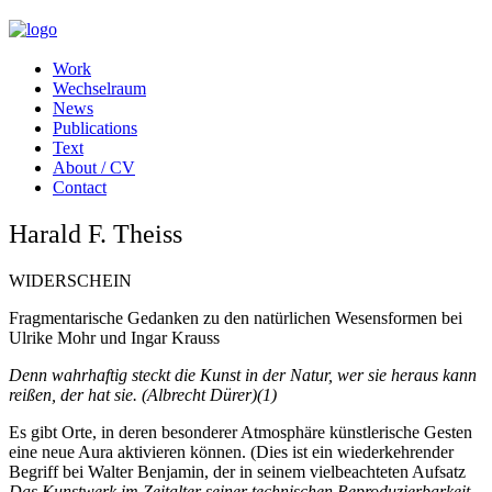
Work
Wechselraum
News
Publications
Text
About / CV
Contact
Harald F. Theiss
WIDERSCHEIN
Fragmentarische Gedanken zu den natürlichen Wesensformen bei
Ulrike Mohr und Ingar Krauss
Denn wahrhaftig steckt die Kunst in der Natur, wer sie heraus kann
reißen, der hat sie.
(Albrecht Dürer)(1)
Es gibt Orte, in deren besonderer Atmosphäre künstlerische Gesten
eine neue Aura aktivieren können. (Dies ist ein wiederkehrender
Begriff bei Walter Benjamin, der in seinem vielbeachteten Aufsatz
Das Kunstwerk im Zeitalter seiner technischen Reproduzierbarkeit