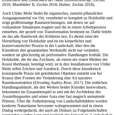
2016;
Maisblätter
II, Zechin 2018;
Halme
, Zechin 2018).
Auch Ulrike Mohr findet ihr organisches, zumeist pflanzliches
Ausgangsmaterial vor Ort, verarbeitet es komplett zu Holzkohle und
zeigt großformatige Raumzeichnungen, mit denen sie auf
vorhandene Situationen reagiert und die in einem Arbeitsprozess
entstehen, der gezielt von Transformation bestimmt ist. Dafür belebt
sie das alte Handwerk des Köhlerns neu. Es diente einst der
Herstellung von Holzkohle und ist ein körperlicher und
konservatorischer Prozess in der Landschaft, über den die
Künstlerin ihre gesammelten Werkstoffe nicht nur verändert,
sondern sie gleichzeitig als performative Handlungen festhält. Die
Holzkohle, die für das Zeichnen, als einem der ersten Medien der
Kunst überhaupt, benötigt wird, ist in den Installationen von Ulrike
Mohr selbst Zeichen und Ausdruck. Durch diese künstlerisch
konzeptuelle Praxis mit geköhlerten Objekten entsteht wie bei
Krauss über Formen der Veränderung eine Art narrative
Raumkonstruktion (
Elevating Audrey Rose
, 2017). Die zeitlichen
Handlungsabläufe, die den Werken beider Künstler innewohnen,
bekommen im Zusammenspiel in und mit der Architektur des
Ausstellungsortes und seiner Aura eine fast magisch anmutende
Präsenz. Über die Ästhetisierung von Landschaftsbildern werden
konkrete Naturräume bewusster wahrgenommen und in einem
Dialog weitergedacht, der auch als Diskurs zu Folgelandschaften
verstanden werden kann und zugleich der Versuch ist, Landschaft in