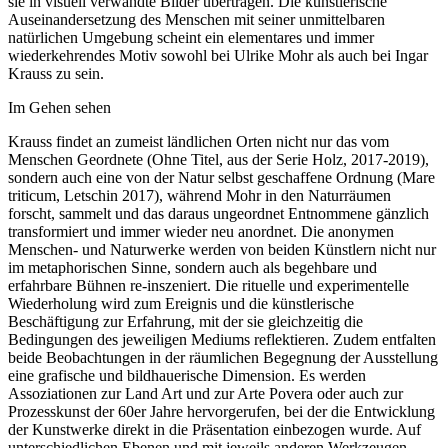
sie in visuell verwandte Bilder übertragen. Die künstlerische
Auseinandersetzung des Menschen mit seiner unmittelbaren
natürlichen Umgebung scheint ein elementares und immer
wiederkehrendes Motiv sowohl bei Ulrike Mohr als auch bei Ingar
Krauss zu sein.
Im Gehen sehen
Krauss findet an zumeist ländlichen Orten nicht nur das vom
Menschen Geordnete (Ohne Titel, aus der Serie Holz, 2017-2019),
sondern auch eine von der Natur selbst geschaffene Ordnung (Mare
triticum, Letschin 2017), während Mohr in den Naturräumen
forscht, sammelt und das daraus ungeordnet Entnommene gänzlich
transformiert und immer wieder neu anordnet. Die anonymen
Menschen- und Naturwerke werden von beiden Künstlern nicht nur
im metaphorischen Sinne, sondern auch als begehbare und
erfahrbare Bühnen re-inszeniert. Die rituelle und experimentelle
Wiederholung wird zum Ereignis und die künstlerische
Beschäftigung zur Erfahrung, mit der sie gleichzeitig die
Bedingungen des jeweiligen Mediums reflektieren. Zudem entfalten
beide Beobachtungen in der räumlichen Begegnung der Ausstellung
eine grafische und bildhauerische Dimension. Es werden
Assoziationen zur Land Art und zur Arte Povera oder auch zur
Prozesskunst der 60er Jahre hervorgerufen, bei der die Entwicklung
der Kunstwerke direkt in die Präsentation einbezogen wurde. Auf
unterschiedlichen Ebenen und mit jeweils anderen Werkzeugen