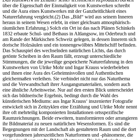
über die Eigenschaft der Einmaligkeit von Kunstwerken schreibt
und die Aura eines Kunstwerkes mit der Ganzheitlichkeit eines
Naturerfahrung vergleicht.(2) Das „Bild“ wird aus seinem Inneren
heraus in seinem Wesen erlebt, in einer gleichsam atmosphärisch-
räumlichen Erfahrung.) Solch ein Ort ist das nach Plänen Schinkels
1832 erbaute Schul- und Bethaus in Altlangsow, im Oderbruch und
am Rande der Märkischen Schweiz gelegen, in dessen Innerem sich
dorische Holzsäulen und ein tonnengewölbtes Mittelschiff befinden.
Das Schauspiel des wechselnden natürlichen Lichts, das durch
getönte Scheiben in den Raum fällt, erzeugt unterschiedliche
Stimmungen, die die jeweilige gespeicherte Naturerfahrung in den
Kunstwerken von Ulrike Mohr und Ingar Krauss wiederbeleben
und ihnen eine Aura des Geheimnisvollen und Authentischen
gleichermaßen verleihen. Sie verbindet nicht nur das Naturthema
und die Verwandtschaft ihrer Ausgangsmaterialien, sondern auch
eine ähnliche Arbeitsweise. Nur auf den ersten Blick unterscheidet
sich das bildnerische Ergebnis, bedingt durch die Wahl des
künstlerischen Mediums: aus Ingar Krauss‘ inszenierter Fotografie
entwickelt sich in Zeitzyklen eine Erzählung und Ulrike Mohr nennt
ihre oft mehrteilig komponierten Installationen ortsspezifische
Raumzeichnungen. Beide erweitern, transformieren oder arrangieren
ihr Bildmaterial zu neuen natürlichen Wesensformen. Es sind die
Begegnungen mit der Landschaft als gestaltetem Raum und die dort
vorgefundenen jahreszeitlichen Naturformen und -phänomene, die