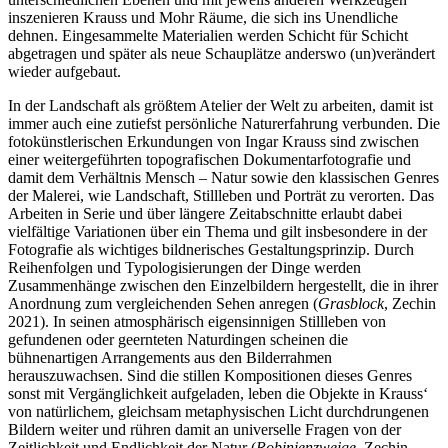
inszenieren Krauss und Mohr Räume, die sich ins Unendliche
dehnen. Eingesammelte Materialien werden Schicht für Schicht
abgetragen und später als neue Schauplätze anderswo (un)verändert
wieder aufgebaut.
In der Landschaft als größtem Atelier der Welt zu arbeiten, damit ist
immer auch eine zutiefst persönliche Naturerfahrung verbunden. Die
fotokünstlerischen Erkundungen von Ingar Krauss sind zwischen
einer weitergeführten topografischen Dokumentarfotografie und
damit dem Verhältnis Mensch – Natur sowie den klassischen Genres
der Malerei, wie Landschaft, Stillleben und Porträt zu verorten. Das
Arbeiten in Serie und über längere Zeitabschnitte erlaubt dabei
vielfältige Variationen über ein Thema und gilt insbesondere in der
Fotografie als wichtiges bildnerisches Gestaltungsprinzip. Durch
Reihenfolgen und Typologisierungen der Dinge werden
Zusammenhänge zwischen den Einzelbildern hergestellt, die in ihrer
Anordnung zum vergleichenden Sehen anregen (
Grasblock
, Zechin
2021). In seinen atmosphärisch eigensinnigen Stillleben von
gefundenen oder geernteten Naturdingen scheinen die
bühnenartigen Arrangements aus den Bilderrahmen
herauszuwachsen. Sind die stillen Kompositionen dieses Genres
sonst mit Vergänglichkeit aufgeladen, leben die Objekte in Krauss‘
von natürlichem, gleichsam metaphysischen Licht durchdrungenen
Bildern weiter und rühren damit an universelle Fragen von der
Zeitlichkeit und Endlichkeit der Natur (
Robinienzweige
, Zechin